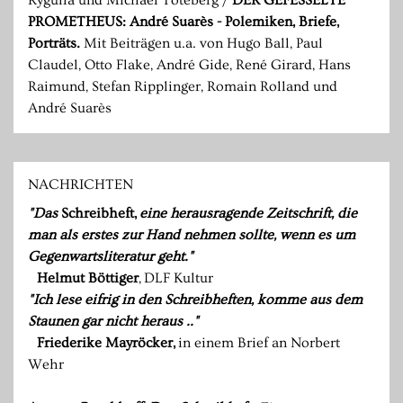
Rygulla und Michael Töteberg /
DER GEFESSELTE
PROMETHEUS: André Suarès - Polemiken, Briefe,
Porträts.
Mit Beiträgen u.a. von Hugo Ball, Paul
Claudel, Otto Flake, André Gide, René Girard, Hans
Raimund, Stefan Ripplinger, Romain Rolland und
André Suarès
NACHRICHTEN
"Das
Schreibheft,
eine herausragende Zeitschrift, die
man als erstes zur Hand nehmen sollte, wenn es um
Gegenwartsliteratur geht."
Helmut Böttiger
,
DLF Kultur
"Ich lese eifrig in den Schreibheften, komme aus dem
Staunen gar nicht heraus .."
Friederike Mayröcker,
in einem Brief an Norbert
Wehr